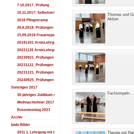
7.10.2017_Prüfung
10.11.2017: Selbstverteidigung für Kinder
Thomas und Ger
Aktion
2018 Pfingstcamp
26.6.2018: Prüfungen Arnis
15.09.2018 Frauensporttag
20191201 ArnisLehrgang
20221126 ArnisLehrgang
20230921_Prüfungen
20231122_Prüfungen
20231221_Prüfungen
20240925_Prüfungen
Sonstiges 2017
Fachsimpeln...
30-jähriges Jubiläum des Aiki-Dojo's 2017
Weihnachtsfeier 2017
Rosenmontag 2023
Archiv
Iaido Bilder
2011 1. Lehrgang mit Headmaster Ralf Gumpfer
Theorie mit Ra