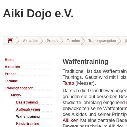
Aiki Dojo e.V.
Aktuelles
Presse
Termine
Trainingsangebot
U
Home
Waffentraining
Aktuelles
Traditionell ist das Waffentrai
Presse
Trainings. Geübt wird mit Hol
Termine
Tanto
(Messer).
Trainingsangebot
Da sich die Grundbewegungen 
Aikido
gründen sie auf derselben B
studierte jahrelang eingehend
Basistraining
entwickelten seine Waffenform
Aufbautraining
des Aikidos und seiner Prinzi
Waffentraining
Aikiken
hat eine zentrale Bede
Kindertraining
Bewegungsschule im Aikido: