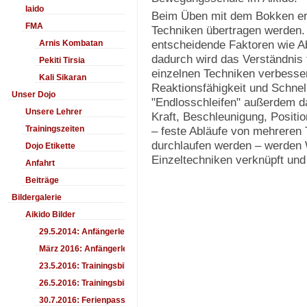
Iaido
Beim Üben mit dem Bokken erl
FMA
Techniken übertragen werden.
entscheidende Faktoren wie Ab
Arnis Kombatan
dadurch wird das Verständnis
Pekiti Tirsia
einzelnen Techniken verbesse
Kali Sikaran
Reaktionsfähigkeit und Schnell
Unser Dojo
"Endlosschleifen" außerdem da
Unsere Lehrer
Kraft, Beschleunigung, Positi
Trainingszeiten
– feste Abläufe von mehreren T
durchlaufen werden – werden 
Dojo Etikette
Einzeltechniken verknüpft und 
Anfahrt
Beiträge
Bildergalerie
Aikido Bilder
29.5.2014: Anfängerlehrgang Aiki-Ken
März 2016: Anfängerlehrgang
23.5.2016: Trainingsbilder
26.5.2016: Trainingsbilder
30.7.2016: Ferienpass